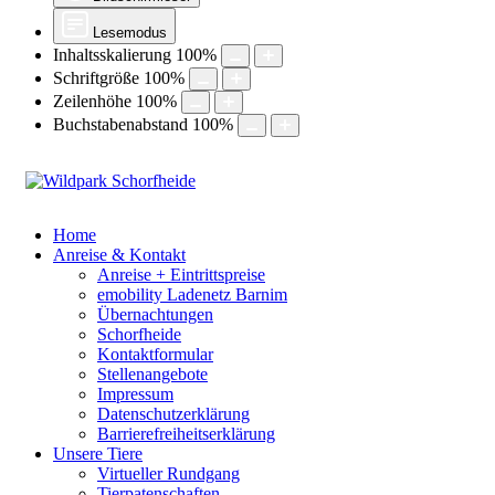
Lesemodus
Inhaltsskalierung
100
%
Schriftgröße
100
%
Zeilenhöhe
100
%
Buchstabenabstand
100
%
Home
Anreise & Kontakt
Anreise + Eintrittspreise
emobility Ladenetz Barnim
Übernachtungen
Schorfheide
Kontaktformular
Stellenangebote
Impressum
Datenschutzerklärung
Barrierefreiheitserklärung
Unsere Tiere
Virtueller Rundgang
Tierpatenschaften