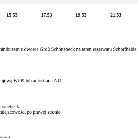
15.53
17.53
19.53
21.53
nibusem z dworca Groß Schönebeck na teren rezerwatu Schorfheide.
rajową B109 lub autostradą A11.
chönebeck.
miejscowości po prawej stronie.
wfurt.