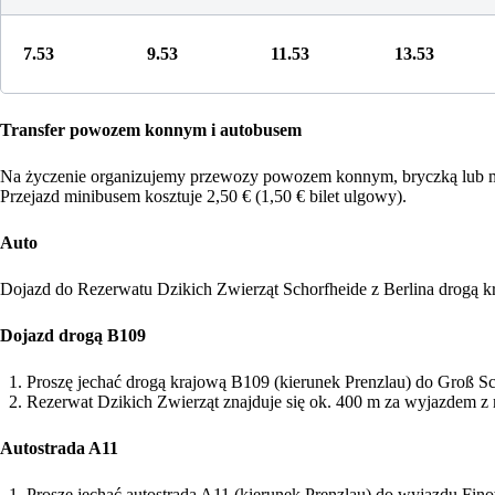
7.53
9.53
11.53
13.53
Transfer powozem konnym i autobusem
Na życzenie organizujemy przewozy powozem konnym, bryczką lub mi
Przejazd minibusem kosztuje 2,50 € (1,50 € bilet ulgowy).
Auto
Dojazd do Rezerwatu Dzikich Zwierząt Schorfheide z Berlina drogą k
Dojazd drogą B109
Proszę jechać drogą krajową B109 (kierunek Prenzlau) do Groß S
Rezerwat Dzikich Zwierząt znajduje się ok. 400 m za wyjazdem z 
Autostrada A11
Proszę jechać autostradą A11 (kierunek Prenzlau) do wyjazdu Fino