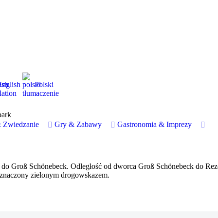
English
Polski
& Zwiedzanie
Gry & Zabawy
Gastronomia & Imprezy
row do Groß Schönebeck. Odległość od dworca Groß Schönebeck do Re
t oznaczony zielonym drogowskazem.