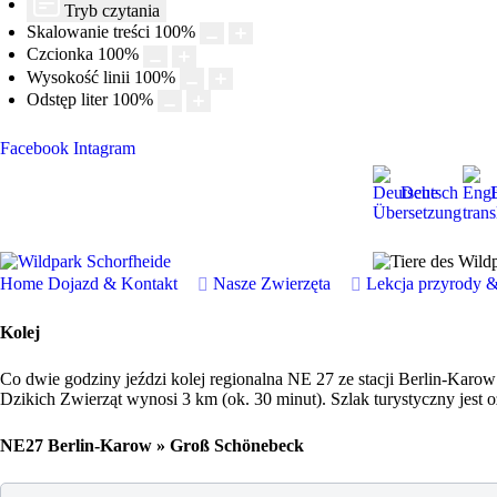
Tryb czytania
Skalowanie treści
100
%
Czcionka
100
%
Wysokość linii
100
%
Odstęp liter
100
%
Facebook
Intagram
Deutsch
Home
Dojazd & Kontakt
Nasze Zwierzęta
Lekcja przyrody 
Kolej
Co dwie godziny jeździ kolej regionalna NE 27 ze stacji Berlin-Ka
Dzikich Zwierząt wynosi 3 km (ok. 30 minut). Szlak turystyczny jes
NE27 Berlin-Karow » Groß Schönebeck