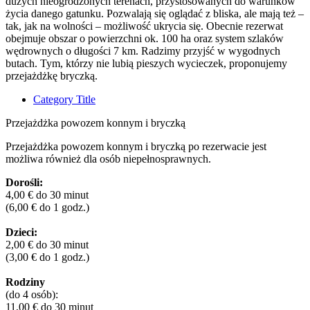
dużych nieogrodzonych terenach, przystosowanych do warunków
życia danego gatunku. Pozwalają się oglądać z bliska, ale mają też –
tak, jak na wolności – możliwość ukrycia się. Obecnie rezerwat
obejmuje obszar o powierzchni ok. 100 ha oraz system szlaków
wędrownych o długości 7 km. Radzimy przyjść w wygodnych
butach. Tym, którzy nie lubią pieszych wycieczek, proponujemy
przejażdżkę bryczką.
Category Title
Przejażdżka powozem konnym i bryczką
Przejażdżka powozem konnym i bryczką po rezerwacie jest
możliwa również dla osób niepełnosprawnych.
Dorośli:
4,00 € do 30 minut
(6,00 € do 1 godz.)
Dzieci:
2,00 € do 30 minut
(3,00 € do 1 godz.)
Rodziny
(do 4 osób):
11,00 € do 30 minut