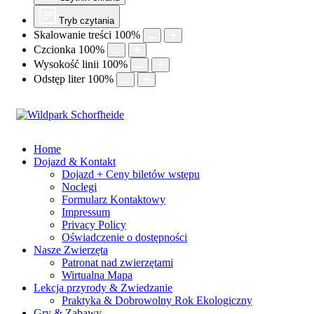
Tryb czytania
Skalowanie treści
100
%
Czcionka
100
%
Wysokość linii
100
%
Odstęp liter
100
%
Home
Dojazd & Kontakt
Dojazd + Ceny biletów wstępu
Noclegi
Formularz Kontaktowy
Impressum
Privacy Policy
Oświadczenie o dostępności
Nasze Zwierzęta
Patronat nad zwierzętami
Wirtualna Mapa
Lekcja przyrody & Zwiedzanie
Praktyka & Dobrowolny Rok Ekologiczny
Gry & Zabawy