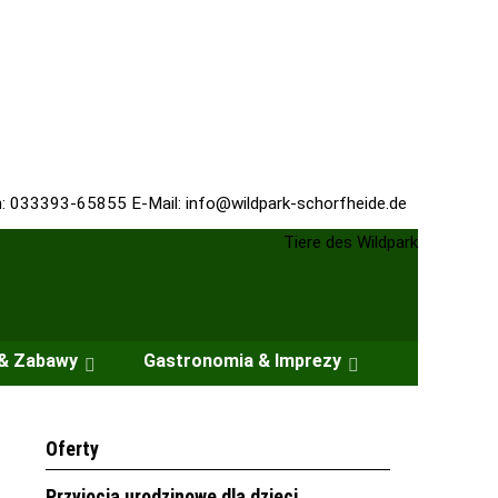
n: 033393-65855 E-Mail:
info@wildpark-schorfheide.de
 & Zabawy
Gastronomia & Imprezy
Oferty
Przyjęcia urodzinowe dla dzieci