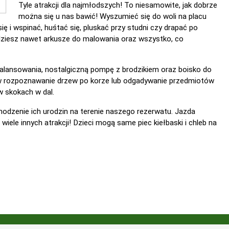
Tyle atrakcji dla najmłodszych! To niesamowite, jak dobrze
można się u nas bawić! Wyszumieć się do woli na placu
się i wspinać, huśtać się, pluskać przy studni czy drapać po
dziesz nawet arkusze do malowania oraz wszystko, co
balansowania, nostalgiczną pompę z brodzikiem oraz boisko do
 w rozpoznawanie drzew po korze lub odgadywanie przedmiotów
w skokach w dal.
bchodzenie ich urodzin na terenie naszego rezerwatu. Jazda
i wiele innych atrakcji! Dzieci mogą same piec kiełbaski i chleb na