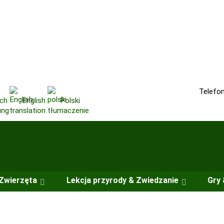
Telefo
ch
English
Polski
Zwierzęta
Lekcja przyrody & Zwiedzanie
Gry