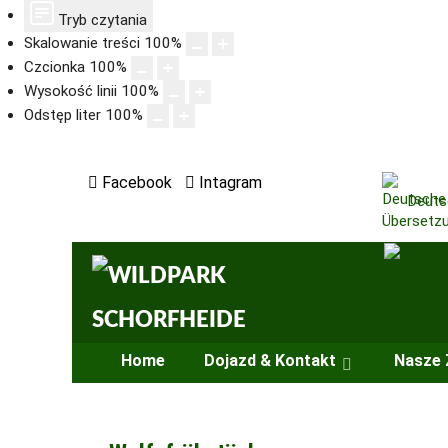
Tryb czytania
Skalowanie treści
100
%
Czcionka
100
%
Wysokość linii
100
%
Odstęp liter
100
%
Facebook
Intagram
Deuts
Home
Dojazd & Kontakt
Nasze 